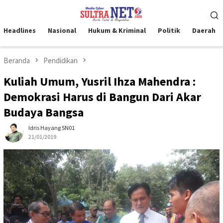
Loncat
Menu
ke
Mobile
konten
Headlines
Nasional
Hukum & Kriminal
Politik
Daerah
Beranda
Pendidikan
Kuliah Umum, Yusril Ihza Mahendra :
Demokrasi Harus di Bangun Dari Akar
Budaya Bangsa
Idris Hayang SN01
21/01/2019