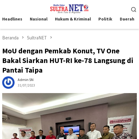
Loncat
Menu
ke
Mobile
konten
Headlines
Nasional
Hukum & Kriminal
Politik
Daerah
Beranda
SultraNET
MoU dengan Pemkab Konut, TV One
Bakal Siarkan HUT-RI ke-78 Langsung di
Pantai Taipa
Admin SN
31/07/2023