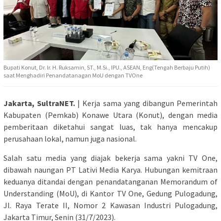
Bupati Konut, Dr. Ir. H. Ruksamin, ST., M.Si., IPU., ASEAN, Eng(Tengah Berbaju Putih)
saat Menghadiri Penandatanagan MoU dengan TVOne
Jakarta, SultraNET.
| Kerja sama yang dibangun Pemerintah
Kabupaten (Pemkab) Konawe Utara (Konut), dengan media
pemberitaan diketahui sangat luas, tak hanya mencakup
perusahaan lokal, namun juga nasional.
Salah satu media yang diajak bekerja sama yakni TV One,
dibawah naungan PT Lativi Media Karya. Hubungan kemitraan
keduanya ditandai dengan penandatanganan Memorandum of
Understanding (MoU), di Kantor TV One, Gedung Pulogadung,
Jl. Raya Terate II, Nomor 2 Kawasan Industri Pulogadung,
Jakarta Timur, Senin (31/7/2023).