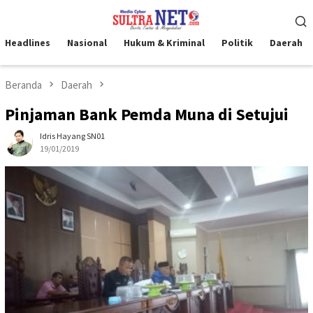
Loncat
Menu
ke
Mobile
konten
Headlines
Nasional
Hukum & Kriminal
Politik
Daerah
Beranda
Daerah
Pinjaman Bank Pemda Muna di Setujui
Idris Hayang SN01
19/01/2019