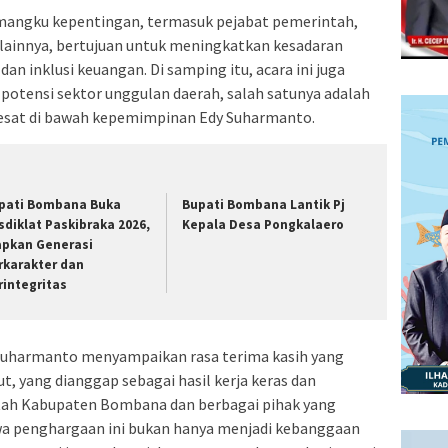
pemangku kepentingan, termasuk pejabat pemerintah,
lainnya, bertujuan untuk meningkatkan kesadaran
an inklusi keuangan. Di samping itu, acara ini juga
tensi sektor unggulan daerah, salah satunya adalah
esat di bawah kepemimpinan Edy Suharmanto.
pati Bombana Buka
Bupati Bombana Lantik Pj
sdiklat Paskibraka 2026,
Kepala Desa Pongkalaero
apkan Generasi
rkarakter dan
rintegritas
 Suharmanto menyampaikan rasa terima kasih yang
 yang dianggap sebagai hasil kerja keras dan
ah Kabupaten Bombana dan berbagai pihak yang
 penghargaan ini bukan hanya menjadi kebanggaan