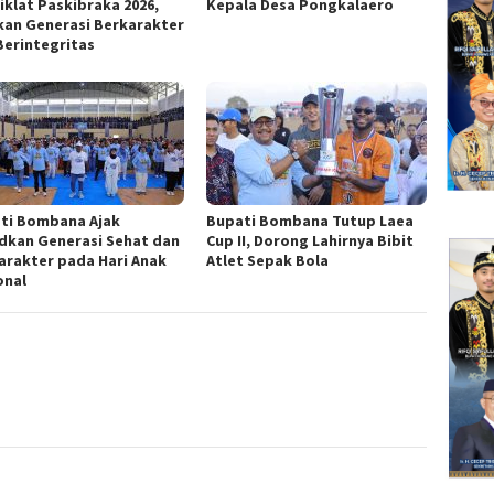
iklat Paskibraka 2026,
Kepala Desa Pongkalaero
kan Generasi Berkarakter
Berintegritas
ti Bombana Ajak
Bupati Bombana Tutup Laea
dkan Generasi Sehat dan
Cup II, Dorong Lahirnya Bibit
arakter pada Hari Anak
Atlet Sepak Bola
onal