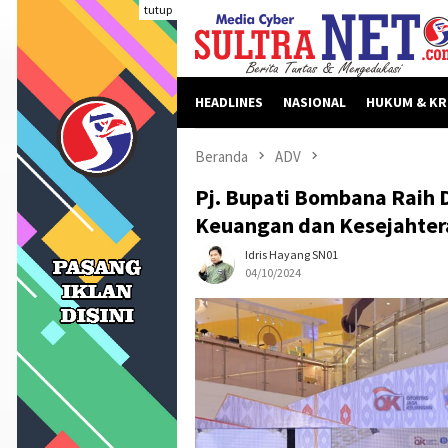
Loncat
tutup
ke
konten
HEADLINES
NASIONAL
HUKUM & KR
Beranda
ADV
Pj. Bupati Bombana Raih 
Keuangan dan Kesejahter
Idris Hayang SN01
04/10/2024