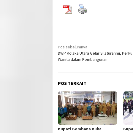
Navigasi
Pos sebelumnya
DWP Kolaka Utara Gelar Silaturahmi, Perku
pos
Wanita dalam Pembangunan
POS TERKAIT
Bupati Bombana Buka
Bupa