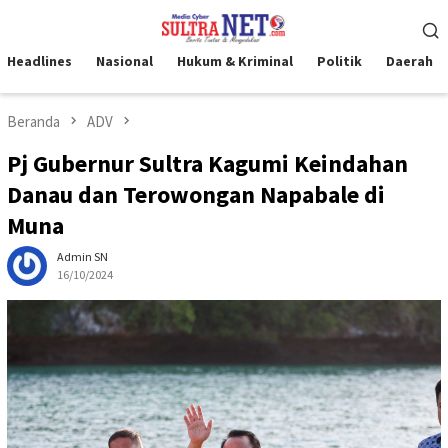
Loncat
Menu
ke
Mobile
konten
Headlines
Nasional
Hukum & Kriminal
Politik
Daerah
Beranda
ADV
Pj Gubernur Sultra Kagumi Keindahan
Danau dan Terowongan Napabale di
Muna
Admin SN
16/10/2024