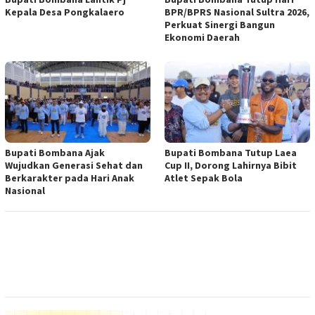
Kepala Desa Pongkalaero
BPR/BPRS Nasional Sultra 2026,
Perkuat Sinergi Bangun
Ekonomi Daerah
Bupati Bombana Ajak
Bupati Bombana Tutup Laea
Wujudkan Generasi Sehat dan
Cup II, Dorong Lahirnya Bibit
Berkarakter pada Hari Anak
Atlet Sepak Bola
Nasional