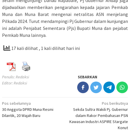
Selain mengunjungi Danau Napabale, Pj Gubernur Andap juga
dijadwalkan memberikan pengarahan kepada jajaran Pemkab
Muna dan Muna Barat mengenai netralitas ASN menjelang
Pilkada 2024. Turut mendampingi Pj Gubernur dalam kunjungan
ini adalah Penjabat Sementara (Pjs) Bupati Muna dan pejabat
Pemkab Muna lainnya.
17 kali dilihat
, 1 kali dilihat hari ini
Penulis: Redaksi
SEBARKAN
Editor: Redaksi
Navigasi
Pos sebelumnya
Pos berikutnya
30 Anggota DPRD Muna Resmi
Sekda Sultra Wakili Pj. Gubernur
pos
Dilantik, 20 Wajah Baru
dalam Rakor Pembahasan PSN
Kawasan Industri ASPIRE Stargate
Konut