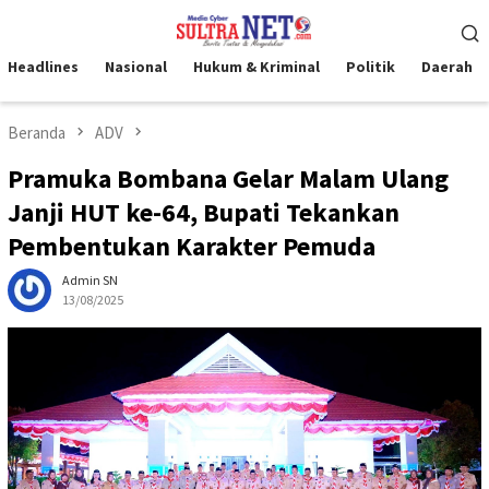
Loncat
Menu
ke
Mobile
konten
Headlines
Nasional
Hukum & Kriminal
Politik
Daerah
Beranda
ADV
Pramuka Bombana Gelar Malam Ulang
Janji HUT ke-64, Bupati Tekankan
Pembentukan Karakter Pemuda
Admin SN
13/08/2025