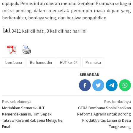
dipupuk. Pemerintah daerah menilai Gerakan Pramuka sebagai
mitra penting dalam mencetak pemimpin masa depan yang
berkarakter, berdaya saing, dan berjiwa pengabdian.
3411 kali dilihat
, 3 kali dilihat hari ini
bombana
Burhanuddin
HUT ke-64
Pramuka
SEBARKAN
Navigasi
Pos sebelumnya
Pos berikutnya
Meriahkan Semarak HUT
GTRA Bombana Sosialisasikan
pos
Kemerdekaan RI, Tim Sepak
Reforma Agraria untuk Dorong
Takraw Koramil Kabaena Melaju ke
Produktivitas Lahan di Desa
Final
Tongkoseng