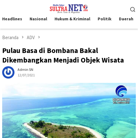
Loncat
Menu
ke
Mobile
konten
Headlines
Nasional
Hukum & Kriminal
Politik
Daerah
Beranda
ADV
Pulau Basa di Bombana Bakal
Dikembangkan Menjadi Objek Wisata
Admin SN
12/07/2021