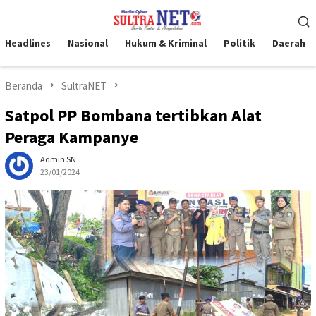
Loncat
Menu
ke
Mobile
konten
Headlines
Nasional
Hukum & Kriminal
Politik
Daerah
Beranda
SultraNET
Satpol PP Bombana tertibkan Alat
Peraga Kampanye
Admin SN
23/01/2024