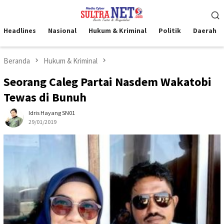
Loncat
Menu
ke
Mobile
konten
Headlines
Nasional
Hukum & Kriminal
Politik
Daerah
Beranda
Hukum & Kriminal
Seorang Caleg Partai Nasdem Wakatobi
Tewas di Bunuh
Idris Hayang SN01
29/01/2019