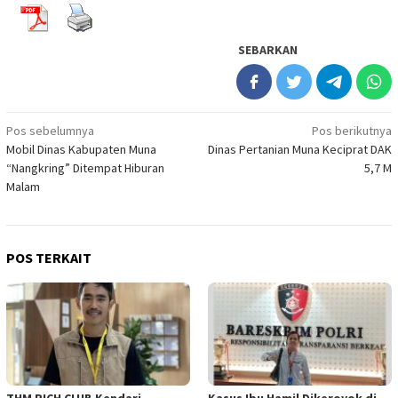
SEBARKAN
Navigasi
Pos sebelumnya
Pos berikutnya
Mobil Dinas Kabupaten Muna
Dinas Pertanian Muna Keciprat DAK
pos
“Nangkring” Ditempat Hiburan
5,7 M
Malam
POS TERKAIT