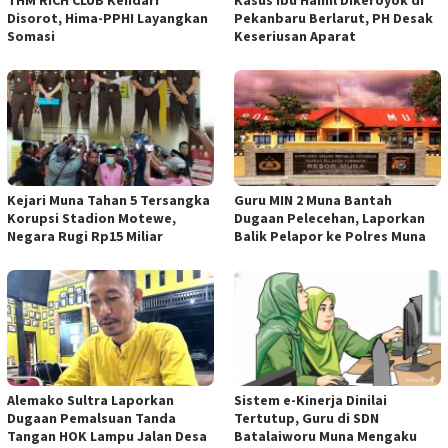
THM RICH CLUB Kendari
Kasus Ibu Hamil Dikeroyok di
Disorot, Hima-PPHI Layangkan
Pekanbaru Berlarut, PH Desak
Somasi
Keseriusan Aparat
Kejari Muna Tahan 5 Tersangka
Guru MIN 2 Muna Bantah
Korupsi Stadion Motewe,
Dugaan Pelecehan, Laporkan
Negara Rugi Rp15 Miliar
Balik Pelapor ke Polres Muna
Alemako Sultra Laporkan
Sistem e-Kinerja Dinilai
Dugaan Pemalsuan Tanda
Tertutup, Guru di SDN
Tangan HOK Lampu Jalan Desa
Batalaiworu Muna Mengaku