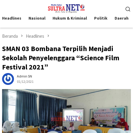
Loncat
Menu
ke
Mobile
konten
Headlines
Nasional
Hukum & Kriminal
Politik
Daerah
Beranda
Headlines
SMAN 03 Bombana Terpilih Menjadi
Sekolah Penyelenggara “Science Film
Festival 2021”
Admin SN
01/12/2021