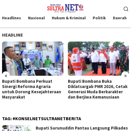
Loncat
Menu
ke
Mobile
konten
Headlines
Nasional
Hukum & Kriminal
Politik
Daerah
HEADLINE
«
»
Bupati Bombana Perkuat
Bupati Bombana Buka
Sinergi Reforma Agraria
Diklatsargab PMR 2026, Cetak
untuk Dorong Kesejahteraan
Generasi Muda Berkarakter
Masyarakat
dan Berjiwa Kemanusiaan
TAG:
#KONSELNETSULTRANETBERITA
Bupati Surunuddin Pantau Langsung Pilkades