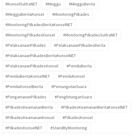
#KonselSultraNET
#Minggu
#MingguBerita
#MingguBeritaKonsel
#MonitoringPilkades
#MonitoringPilkadesBeritaKonselNET
#MonitoringPilkadesKonsel
#MonitoringPilkadesSultraNET
#PelaksanaanPilkades
#PelaksanaanPilkadesBerita
#PelaksanaanPilkadesBeritaKonselNET
#PelaksanaanPilkadesKonsel
#PemiluBerita
#PemiluBeritaKonselNET
#PemiluKonsel
#PemiluKonselBerita
#PemungutanSuara
#PengamananPilkades
#PenghitunganSuara
#PilkadesKeamananBerita
#PilkadesKeamananBeritaKonselNET
#PilkadesKeamananKonsel
#PilkadesKonsel
#PilkadesKonselNET
#StandByMonitoring