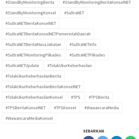
#StandByMonitoringBerita
#StandByMonitoringBeritaKonselNET
#StandByMonitoringKonsel
#SultraNET
#SultraNETBeritaKonselNET
#SultraNETBeritaKonselNETPemerintahDaerah
#SultraNETBeritaMasaJabatan
#SultraNETInfo
#SultraNETMonitoringPilkades
#SultraNETPilkades
#SultraNETUpdate
#TolakUkurKeberhasilan
#TolakUkurKeberhasilanBerita
#TolakUkurKeberhasilanBeritaKonselNET
#TolakUkurKeberhasilanKonsel
#TPS
#TPSBerita
#TPSBeritaKonselNET
#TPSKonsel
#WawancaraMedia
#WawancaraMediaKonsel
SEBARKAN