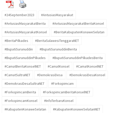
#24September2023
#AntusiasMasyarakat
#AntusiasMasyarakatBerita
#AntusiasMasyarakatBeritaKonsel
#AntusiasMasyarakatKonsel
#BeritaKabupatenKonaweSelatan
#BeritaPilkades
#BeritaSulawesiTenggaraNET
#BupatiSurunuddin
#BupatiSurunuddinBerita
#BupatiSurunuddinPilkades
#BupatiSurunuddinPilkadesBerita
#CamatBeritaKonselNET
#CamatKonsel
#CamatKonselNET
#CamatSultraNET
#DemokrasiDesa
#DemokrasiDesaKonsel
#DemokrasiDesaSultraNET
#Forkopimcam
#ForkopimcamBerita
#ForkopimcamBeritaKonselNET
#ForkopimcamKonsel
#InfoTerbaruKonsel
#KabupatenKonaweSelatan
#KabupatenKonaweSelatanNET