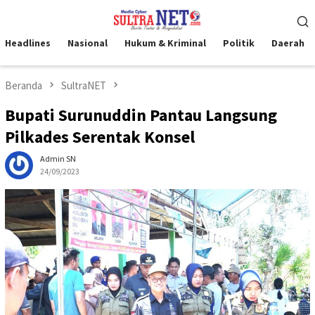
Loncat
Menu
ke
Mobile
konten
Headlines
Nasional
Hukum & Kriminal
Politik
Daerah
Beranda
SultraNET
Bupati Surunuddin Pantau Langsung
Pilkades Serentak Konsel
Admin SN
24/09/2023