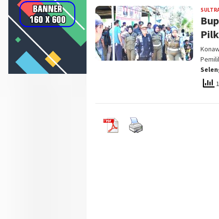
SULTR
Bup
Pil
Konaw
Pemili
Sele
1