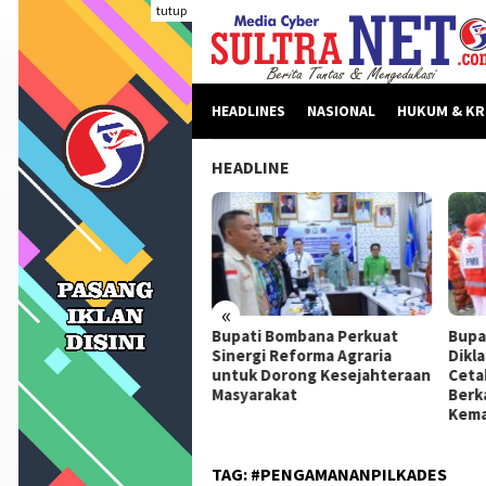
Loncat
tutup
ke
konten
HEADLINES
NASIONAL
HUKUM & KR
HEADLINE
«
beritaan Dinilai Fitnah,
Bupati Bombana Perkuat
Bupa
pati Bombana Tempuh
Sinergi Reforma Agraria
Dikl
ur Dewan Pers Sebelum
untuk Dorong Kesejahteraan
Ceta
ngkah Hukum
Masyarakat
Berk
Kema
TAG:
#PENGAMANANPILKADES