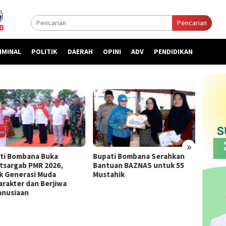
Pencarian
IMINAL
POLITIK
DAERAH
OPINI
ADV
PENDIDIKAN
»
ti Bombana Buka
Bupati Bombana Serahkan
Bupat
atsargab PMR 2026,
Bantuan BAZNAS untuk 55
Priori
k Generasi Muda
Mustahik
kepada
arakter dan Berjiwa
nusiaan