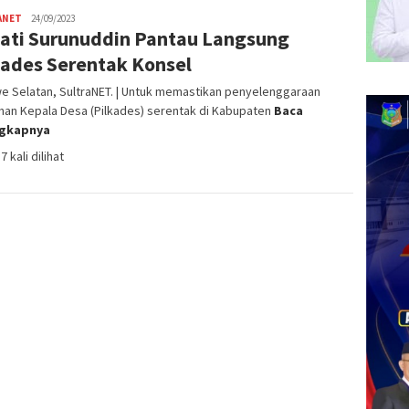
ANET
admin
24/09/2023
ati Surunuddin Pantau Langsung
SN
kades Serentak Konsel
e Selatan, SultraNET. | Untuk memastikan penyelenggaraan
han Kepala Desa (Pilkades) serentak di Kabupaten
Baca
ngkapnya
7 kali dilihat