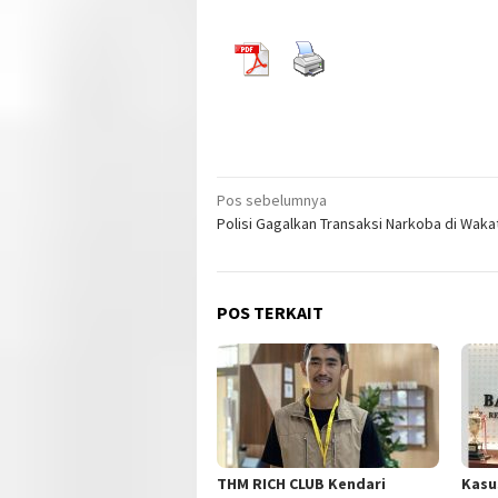
Navigasi
Pos sebelumnya
Polisi Gagalkan Transaksi Narkoba di Waka
pos
POS TERKAIT
THM RICH CLUB Kendari
Kasu