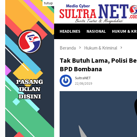
Loncat
tutup
ke
konten
HEADLINES
NASIONAL
HUKUM & KR
Beranda
Hukum & Kriminal
Tak Butuh Lama, Polisi B
BPD Bombana
SultraNET
22/06/2019