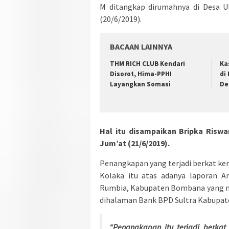
M ditangkap dirumahnya di Desa U
(20/6/2019).
BACAAN LAINNYA
THM RICH CLUB Kendari
Ka
Disorot, Hima-PPHI
di
Layangkan Somasi
De
Hal itu disampaikan Bripka Risw
Jum’at (21/6/2019).
Penangkapan yang terjadi berkat ke
Kolaka itu atas adanya laporan A
Rumbia, Kabupaten Bombana yang me
dihalaman Bank BPD Sultra Kabupa
“Penangkapan itu terjadi berkat