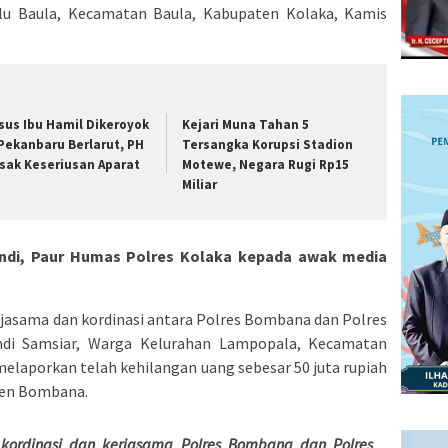
lu Baula, Kecamatan Baula, Kabupaten Kolaka, Kamis
sus Ibu Hamil Dikeroyok
Kejari Muna Tahan 5
 Pekanbaru Berlarut, PH
Tersangka Korupsi Stadion
sak Keseriusan Aparat
Motewe, Negara Rugi Rp15
Miliar
andi, Paur Humas Polres Kolaka kepada awak media
rjasama dan kordinasi antara Polres Bombana dan Polres
ndi Samsiar, Warga Kelurahan Lampopala, Kecamatan
laporkan telah kehilangan uang sebesar 50 juta rupiah
ten Bombana.
 kordinasi dan kerjasama Polres Bombana dan Polres