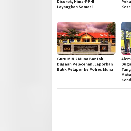
Disorot, Hima-PPHI
Peka
Layangkan Somasi
Kese
Guru MIN 2 Muna Bantah
Alem
Dugaan Pelecehan, Laporkan
Duga
Balik Pelapor ke Polres Muna
Tang
Mata
Kend