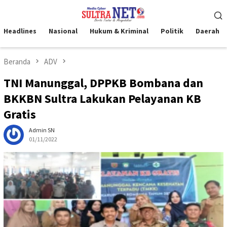
Loncat
Menu
ke
Mobile
konten
Headlines
Nasional
Hukum & Kriminal
Politik
Daerah
Beranda
ADV
TNI Manunggal, DPPKB Bombana dan
BKKBN Sultra Lakukan Pelayanan KB
Gratis
Admin SN
01/11/2022