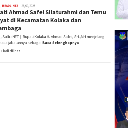
H
,
HEADLINES
admin
26/09/2023
ati Ahmad Safei Silaturahmi dan Temu
SN
yat di Kecamatan Kolaka dan
ambaga
, SultraNET. | Bupati Kolaka H. Ahmad Safei, SH.,MH menjelang
 masa jabatannya sebagai
Baca Selengkapnya
3 kali dilihat