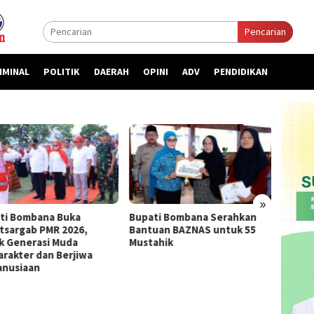
Pencarian
IMINAL
POLITIK
DAERAH
OPINI
ADV
PENDIDIKAN
»
ti Bombana Buka
Bupati Bombana Serahkan
Bupat
atsargab PMR 2026,
Bantuan BAZNAS untuk 55
Priori
k Generasi Muda
Mustahik
kepada
arakter dan Berjiwa
nusiaan