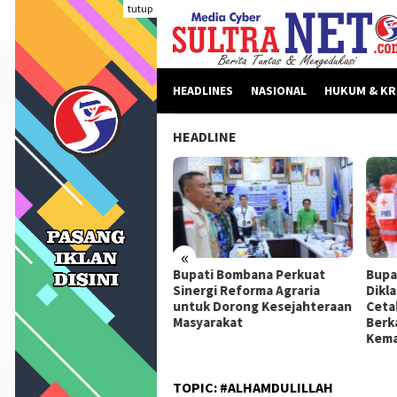
Loncat
tutup
ke
konten
HEADLINES
NASIONAL
HUKUM & KR
HEADLINE
«
beritaan Dinilai Fitnah,
Bupati Bombana Perkuat
Bupa
pati Bombana Tempuh
Sinergi Reforma Agraria
Dikl
ur Dewan Pers Sebelum
untuk Dorong Kesejahteraan
Ceta
ngkah Hukum
Masyarakat
Berk
Kema
TOPIC:
#ALHAMDULILLAH