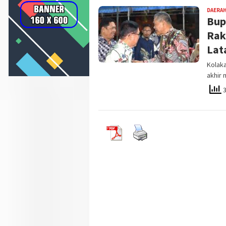
DAERA
Bup
Rak
Lat
Kolaka
akhir
3