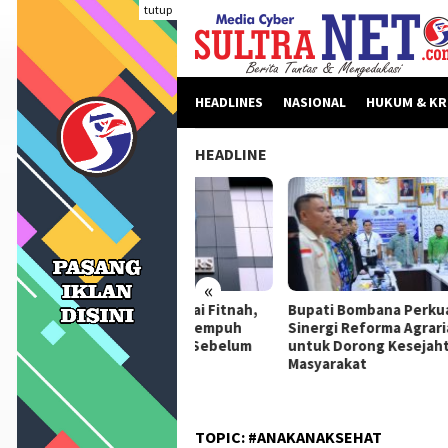
Loncat
tutup
ke
konten
HEADLINES
NASIONAL
HUKUM & KR
HEADLINE
«
beritaan Dinilai Fitnah,
Bupati Bombana Perkuat
Bupa
pati Bombana Tempuh
Sinergi Reforma Agraria
Dikl
ur Dewan Pers Sebelum
untuk Dorong Kesejahteraan
Ceta
ngkah Hukum
Masyarakat
Berk
Kema
TOPIC:
#ANAKANAKSEHAT