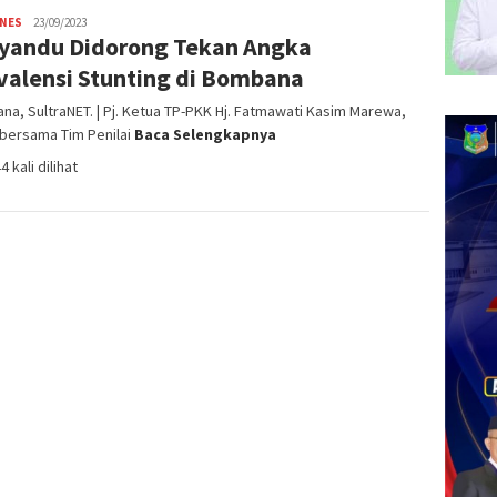
INES
admin
23/09/2023
yandu Didorong Tekan Angka
SN
valensi Stunting di Bombana
a, SultraNET. | Pj. Ketua TP-PKK Hj. Fatmawati Kasim Marewa,
 bersama Tim Penilai
Baca Selengkapnya
4 kali dilihat