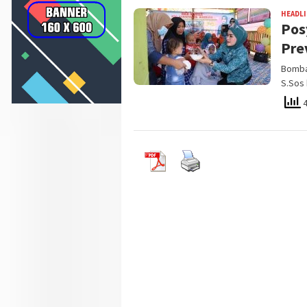
HEADL
Pos
Pre
Bomban
S.Sos
4