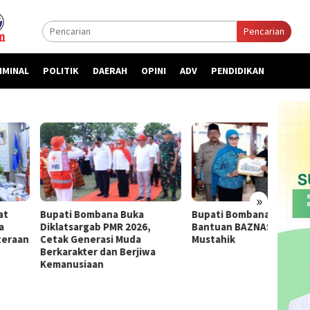
Pencarian
IMINAL
POLITIK
DAERAH
OPINI
ADV
PENDIDIKAN
»
ti Bombana Buka
Bupati Bombana Serahkan
Bupat
atsargab PMR 2026,
Bantuan BAZNAS untuk 55
Priori
k Generasi Muda
Mustahik
kepada
arakter dan Berjiwa
nusiaan