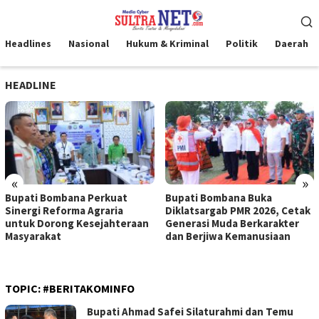
Loncat
Menu
ke
Mobile
konten
Headlines
Nasional
Hukum & Kriminal
Politik
Daerah
HEADLINE
«
»
Bupati Bombana Perkuat
Bupati Bombana Buka
Sinergi Reforma Agraria
Diklatsargab PMR 2026, Cetak
untuk Dorong Kesejahteraan
Generasi Muda Berkarakter
Masyarakat
dan Berjiwa Kemanusiaan
TOPIC:
#BERITAKOMINFO
Bupati Ahmad Safei Silaturahmi dan Temu