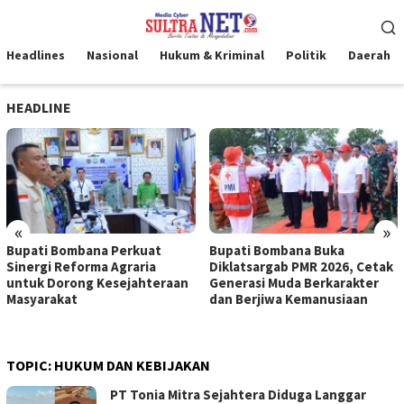
Loncat
Menu
ke
Mobile
konten
Headlines
Nasional
Hukum & Kriminal
Politik
Daerah
HEADLINE
«
»
Bupati Bombana Perkuat
Bupati Bombana Buka
Sinergi Reforma Agraria
Diklatsargab PMR 2026, Cetak
untuk Dorong Kesejahteraan
Generasi Muda Berkarakter
Masyarakat
dan Berjiwa Kemanusiaan
TOPIC:
HUKUM DAN KEBIJAKAN
PT Tonia Mitra Sejahtera Diduga Langgar