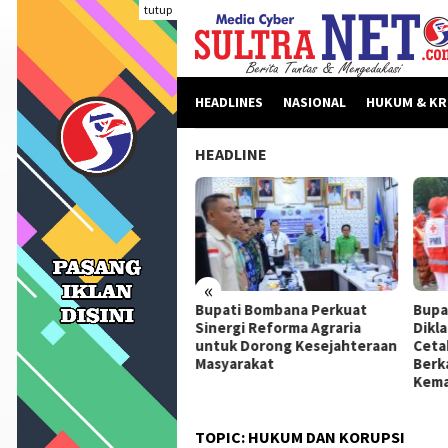
Loncat
tutup
ke
konten
HEADLINES
NASIONAL
HUKUM & KR
HEADLINE
«
beritaan Dinilai Fitnah,
Bupati Bombana Perkuat
Bupa
pati Bombana Tempuh
Sinergi Reforma Agraria
Dikl
ur Dewan Pers Sebelum
untuk Dorong Kesejahteraan
Ceta
ngkah Hukum
Masyarakat
Berk
Kema
TOPIC:
HUKUM DAN KORUPSI