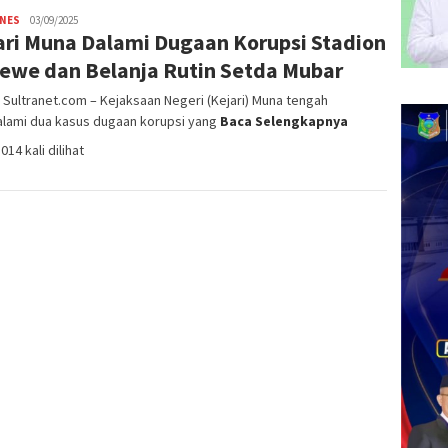
INES
Idris
03/09/2025
ari Muna Dalami Dugaan Korupsi Stadion
Hayang
SN01
ewe dan Belanja Rutin Setda Mubar
Sultranet.com – Kejaksaan Negeri (Kejari) Muna tengah
lami dua kasus dugaan korupsi yang
Baca Selengkapnya
014 kali dilihat