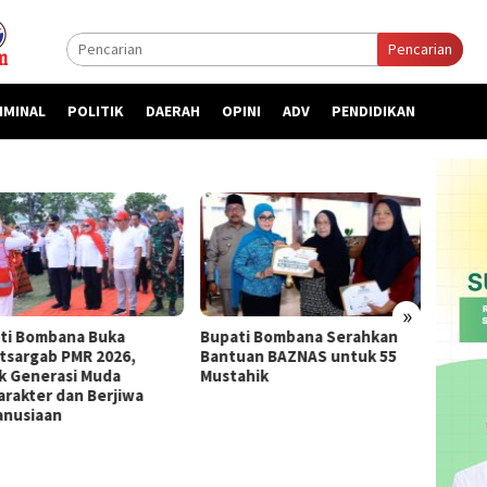
Pencarian
IMINAL
POLITIK
DAERAH
OPINI
ADV
PENDIDIKAN
»
ti Bombana Buka
Bupati Bombana Serahkan
Bupat
atsargab PMR 2026,
Bantuan BAZNAS untuk 55
Priori
k Generasi Muda
Mustahik
kepada
arakter dan Berjiwa
nusiaan