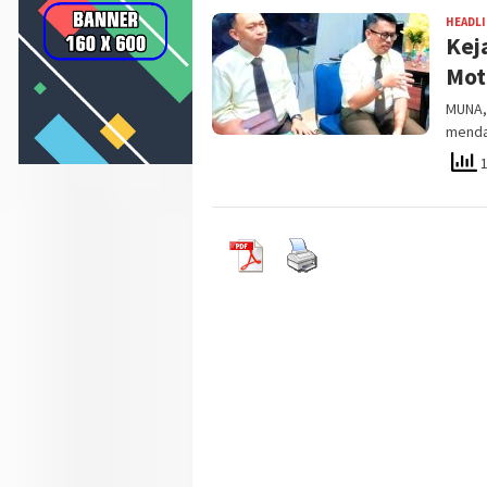
HEADL
Kej
Mot
MUNA, 
menda
1