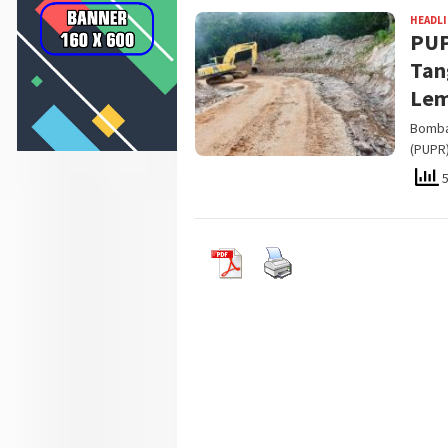
HEADL
PUP
Tan
Le
Bomba
(PUPR
5