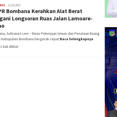
INES
admin
11/03/2025
R Bombana Kerahkan Alat Berat
SN
gani Longsoran Ruas Jalan Lamoare-
mo
na, Sultranet.com – Dinas Pekerjaan Umum dan Penataan Ruang
) Kabupaten Bombana bergerak cepat
Baca Selengkapnya
1 kali dilihat