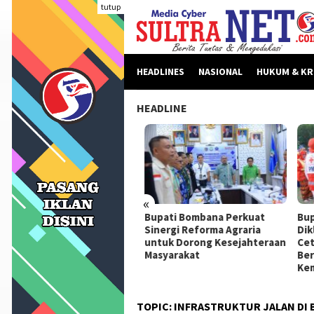
Loncat
tutup
ke
konten
HEADLINES
NASIONAL
HUKUM & KR
HEADLINE
«
beritaan Dinilai Fitnah,
Bupati Bombana Perkuat
Bupa
pati Bombana Tempuh
Sinergi Reforma Agraria
Dikl
ur Dewan Pers Sebelum
untuk Dorong Kesejahteraan
Ceta
ngkah Hukum
Masyarakat
Berk
Kema
TOPIC:
INFRASTRUKTUR JALAN DI