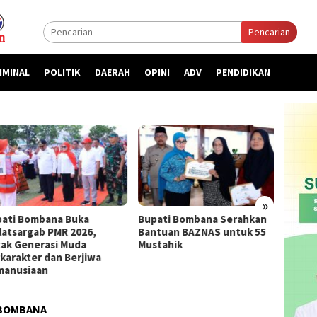
Pencarian
IMINAL
POLITIK
DAERAH
OPINI
ADV
PENDIDIKAN
»
ti Bombana Buka
Bupati Bombana Serahkan
Bupat
atsargab PMR 2026,
Bantuan BAZNAS untuk 55
Priori
k Generasi Muda
Mustahik
kepada
arakter dan Berjiwa
nusiaan
 BOMBANA