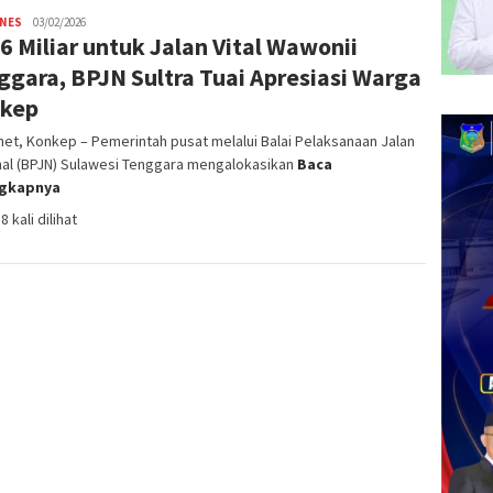
INES
admin
03/02/2026
6 Miliar untuk Jalan Vital Wawonii
SN
ggara, BPJN Sultra Tuai Apresiasi Warga
kep
net, Konkep – Pemerintah pusat melalui Balai Pelaksanaan Jalan
nal (BPJN) Sulawesi Tenggara mengalokasikan
Baca
ngkapnya
8 kali dilihat