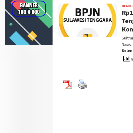
HEADL
Rp1
Ten
Kon
Sultra
Nasio
Sele
8