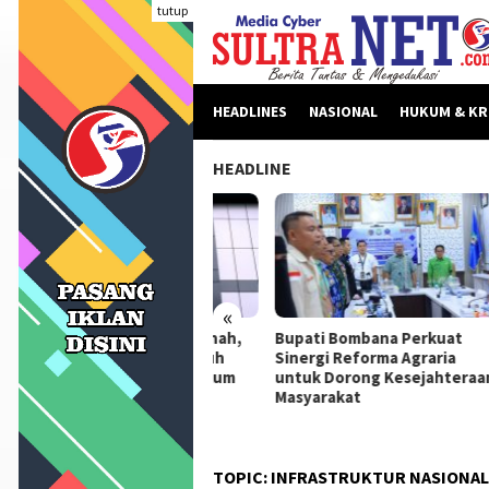
Loncat
tutup
ke
konten
HEADLINES
NASIONAL
HUKUM & KR
HEADLINE
«
beritaan Dinilai Fitnah,
Bupati Bombana Perkuat
Bupa
pati Bombana Tempuh
Sinergi Reforma Agraria
Dikl
ur Dewan Pers Sebelum
untuk Dorong Kesejahteraan
Ceta
ngkah Hukum
Masyarakat
Berk
Kema
TOPIC:
INFRASTRUKTUR NASIONAL