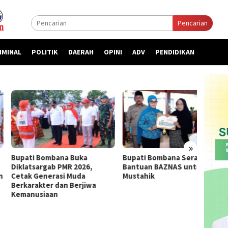
Pencarian
IMINAL
POLITIK
DAERAH
OPINI
ADV
PENDIDIKAN
»
ti Bombana Buka
Bupati Bombana Serahkan
Bupat
atsargab PMR 2026,
Bantuan BAZNAS untuk 55
Priori
k Generasi Muda
Mustahik
kepada
arakter dan Berjiwa
nusiaan