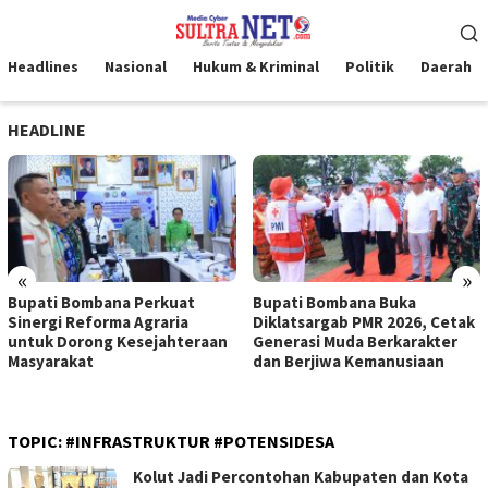
Loncat
Menu
ke
Mobile
konten
Headlines
Nasional
Hukum & Kriminal
Politik
Daerah
HEADLINE
«
»
Bupati Bombana Buka
Bupati Bombana Serahkan
Diklatsargab PMR 2026, Cetak
Bantuan BAZNAS untuk 55
Generasi Muda Berkarakter
Mustahik
dan Berjiwa Kemanusiaan
TOPIC:
#INFRASTRUKTUR #POTENSIDESA
Kolut Jadi Percontohan Kabupaten dan Kota