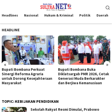
Loncat
Menu
ke
Mobile
konten
Headlines
Nasional
Hukum & Kriminal
Politik
Daerah
HEADLINE
«
»
Bupati Bombana Perkuat
Bupati Bombana Buka
Sinergi Reforma Agraria
Diklatsargab PMR 2026, Cetak
untuk Dorong Kesejahteraan
Generasi Muda Berkarakter
Masyarakat
dan Berjiwa Kemanusiaan
TOPIC:
KEBIJAKAN PENDIDIKAN
Sekolah Rakyat Resmi Dimulai, Prabowo