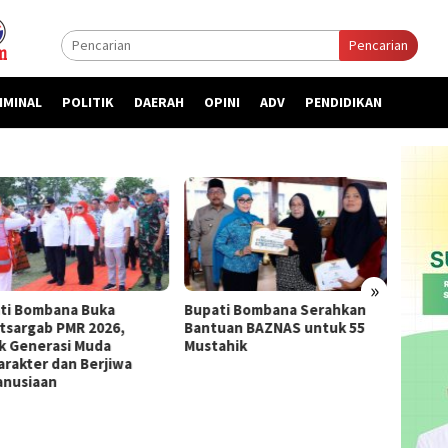
Pencarian
IMINAL
POLITIK
DAERAH
OPINI
ADV
PENDIDIKAN
»
ti Bombana Buka
Bupati Bombana Serahkan
Bupat
atsargab PMR 2026,
Bantuan BAZNAS untuk 55
Priori
k Generasi Muda
Mustahik
kepada
arakter dan Berjiwa
nusiaan