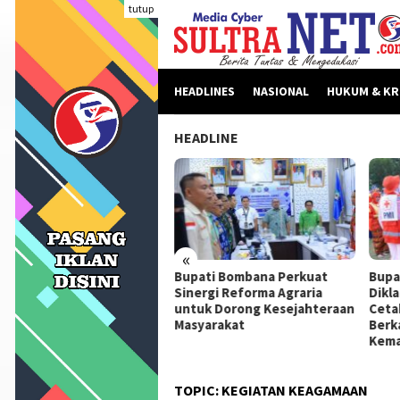
Loncat
tutup
ke
konten
HEADLINES
NASIONAL
HUKUM & KR
HEADLINE
«
beritaan Dinilai Fitnah,
Bupati Bombana Perkuat
Bupa
pati Bombana Tempuh
Sinergi Reforma Agraria
Dikl
ur Dewan Pers Sebelum
untuk Dorong Kesejahteraan
Ceta
ngkah Hukum
Masyarakat
Berk
Kema
TOPIC:
KEGIATAN KEAGAMAAN