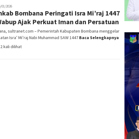
in
5/01/2026
kab Bombana Peringati Isra Mi’raj 1447
Wabup Ajak Perkuat Iman dan Persatuan
na, sultranet.com – Pemerintah Kabupaten Bombana menggelar
gatan Isra’ Mi’raj Nabi Muhammad SAW 1447
Baca Selengkapnya
2 kali dilihat