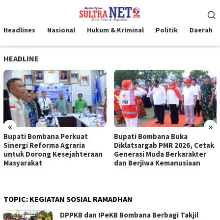
Loncat
Menu
ke
Mobile
konten
Headlines
Nasional
Hukum & Kriminal
Politik
Daerah
HEADLINE
«
»
Bupati Bombana Buka
Bupati Bombana Serahkan
Diklatsargab PMR 2026, Cetak
Bantuan BAZNAS untuk 55
Generasi Muda Berkarakter
Mustahik
dan Berjiwa Kemanusiaan
TOPIC:
KEGIATAN SOSIAL RAMADHAN
DPPKB dan IPeKB Bombana Berbagi Takjil