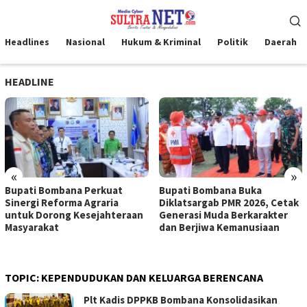
Loncat
Menu
ke
Mobile
konten
Headlines
Nasional
Hukum & Kriminal
Politik
Daerah
HEADLINE
«
»
Bupati Bombana Perkuat
Bupati Bombana Buka
Sinergi Reforma Agraria
Diklatsargab PMR 2026, Cetak
untuk Dorong Kesejahteraan
Generasi Muda Berkarakter
Masyarakat
dan Berjiwa Kemanusiaan
TOPIC:
KEPENDUDUKAN DAN KELUARGA BERENCANA
Plt Kadis DPPKB Bombana Konsolidasikan