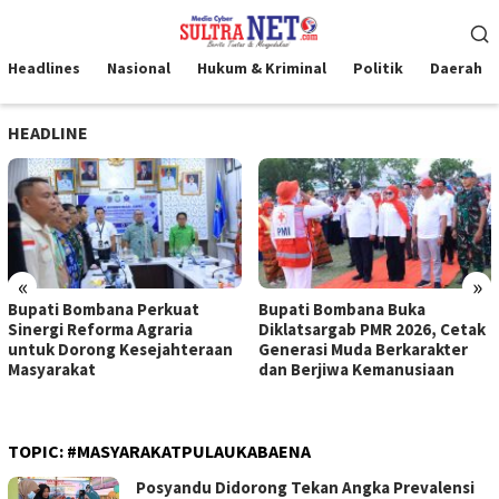
Loncat
Menu
ke
Mobile
konten
Headlines
Nasional
Hukum & Kriminal
Politik
Daerah
HEADLINE
«
»
Bupati Bombana Perkuat
Bupati Bombana Buka
Sinergi Reforma Agraria
Diklatsargab PMR 2026, Cetak
untuk Dorong Kesejahteraan
Generasi Muda Berkarakter
Masyarakat
dan Berjiwa Kemanusiaan
TOPIC:
#MASYARAKATPULAUKABAENA
Posyandu Didorong Tekan Angka Prevalensi