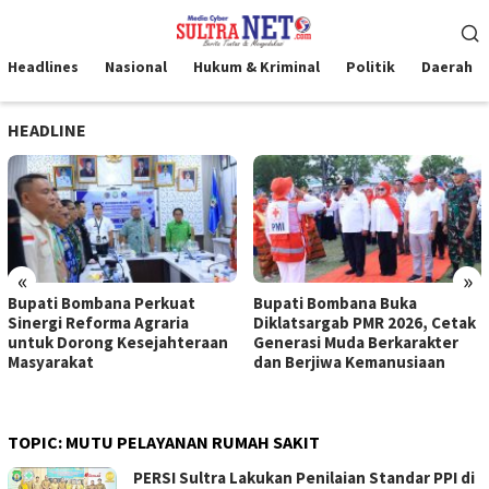
Loncat
Menu
ke
Mobile
konten
Headlines
Nasional
Hukum & Kriminal
Politik
Daerah
HEADLINE
«
»
Bupati Bombana Perkuat
Bupati Bombana Buka
Sinergi Reforma Agraria
Diklatsargab PMR 2026, Cetak
untuk Dorong Kesejahteraan
Generasi Muda Berkarakter
Masyarakat
dan Berjiwa Kemanusiaan
TOPIC:
MUTU PELAYANAN RUMAH SAKIT
PERSI Sultra Lakukan Penilaian Standar PPI di