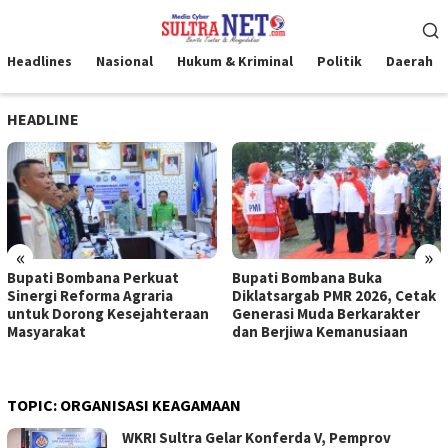
Loncat
Menu
ke
Mobile
konten
Headlines
Nasional
Hukum & Kriminal
Politik
Daerah
HEADLINE
«
»
Bupati Bombana Perkuat
Bupati Bombana Buka
Sinergi Reforma Agraria
Diklatsargab PMR 2026, Cetak
untuk Dorong Kesejahteraan
Generasi Muda Berkarakter
Masyarakat
dan Berjiwa Kemanusiaan
TOPIC:
ORGANISASI KEAGAMAAN
WKRI Sultra Gelar Konferda V, Pemprov