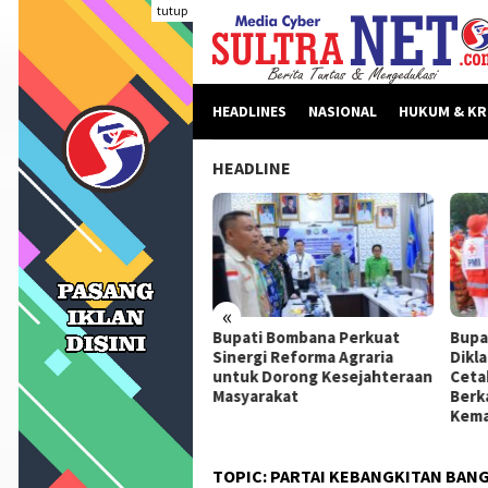
Loncat
tutup
ke
konten
HEADLINES
NASIONAL
HUKUM & KR
HEADLINE
«
beritaan Dinilai Fitnah,
Bupati Bombana Perkuat
Bupa
pati Bombana Tempuh
Sinergi Reforma Agraria
Dikl
ur Dewan Pers Sebelum
untuk Dorong Kesejahteraan
Ceta
ngkah Hukum
Masyarakat
Berk
Kema
TOPIC:
PARTAI KEBANGKITAN BAN