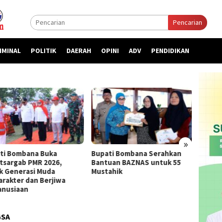
Pencarian
IMINAL
POLITIK
DAERAH
OPINI
ADV
PENDIDIKAN
»
ti Bombana Buka
Bupati Bombana Serahkan
Bupat
atsargab PMR 2026,
Bantuan BAZNAS untuk 55
Priori
k Generasi Muda
Mustahik
kepada
arakter dan Berjiwa
nusiaan
GSA