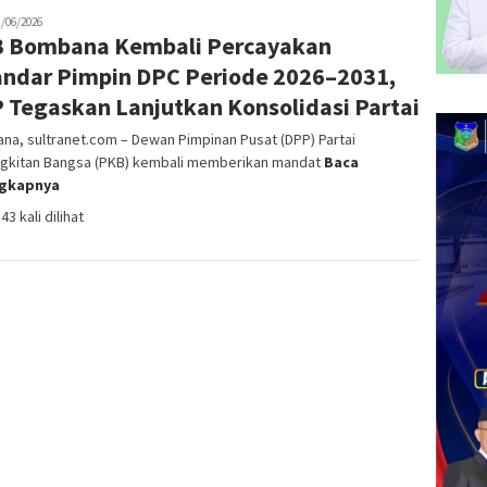
in
1/06/2026
 Bombana Kembali Percayakan
andar Pimpin DPC Periode 2026–2031,
 Tegaskan Lanjutkan Konsolidasi Partai
a, sultranet.com – Dewan Pimpinan Pusat (DPP) Partai
gkitan Bangsa (PKB) kembali memberikan mandat
Baca
ngkapnya
43 kali dilihat