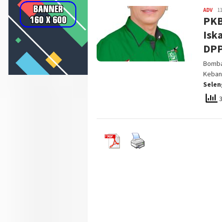
ADV
adm
1
PKB
SN
Isk
DPP
Bomban
Keban
Sele
3