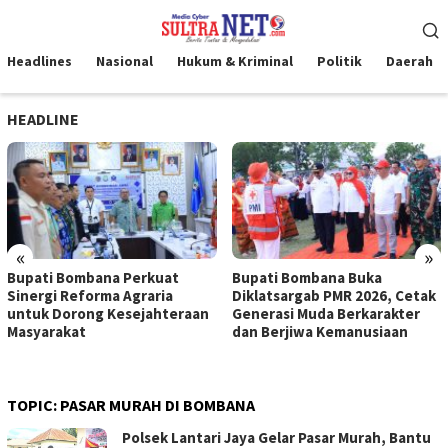
Loncat
Menu
ke
Mobile
konten
Headlines
Nasional
Hukum & Kriminal
Politik
Daerah
HEADLINE
«
»
Bupati Bombana Perkuat
Bupati Bombana Buka
Sinergi Reforma Agraria
Diklatsargab PMR 2026, Cetak
untuk Dorong Kesejahteraan
Generasi Muda Berkarakter
Masyarakat
dan Berjiwa Kemanusiaan
TOPIC:
PASAR MURAH DI BOMBANA
Polsek Lantari Jaya Gelar Pasar Murah, Bantu