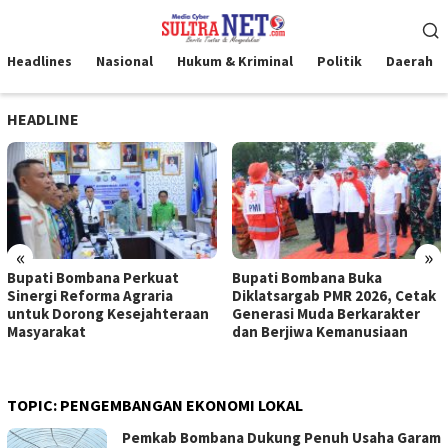
Loncat
Menu
ke
Mobile
konten
Headlines
Nasional
Hukum & Kriminal
Politik
Daerah
HEADLINE
«
»
Bupati Bombana Perkuat
Bupati Bombana Buka
Sinergi Reforma Agraria
Diklatsargab PMR 2026, Cetak
untuk Dorong Kesejahteraan
Generasi Muda Berkarakter
Masyarakat
dan Berjiwa Kemanusiaan
TOPIC:
PENGEMBANGAN EKONOMI LOKAL
Pemkab Bombana Dukung Penuh Usaha Garam