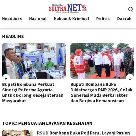
Loncat
Menu
ke
Mobile
konten
Headlines
Nasional
Hukum & Kriminal
Politik
Daerah
HEADLINE
«
»
Bupati Bombana Perkuat
Bupati Bombana Buka
Sinergi Reforma Agraria
Diklatsargab PMR 2026, Cetak
untuk Dorong Kesejahteraan
Generasi Muda Berkarakter
Masyarakat
dan Berjiwa Kemanusiaan
TOPIC:
PENGUATAN LAYANAN KESEHATAN
RSUD Bombana Buka Poli Paru, Layani Pasien