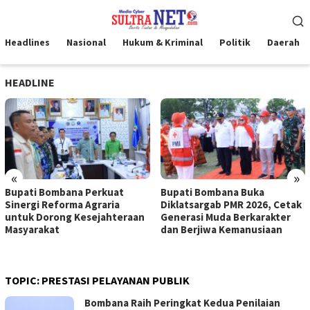
Loncat
Menu
ke
Mobile
konten
Headlines
Nasional
Hukum & Kriminal
Politik
Daerah
HEADLINE
«
»
Bupati Bombana Perkuat
Bupati Bombana Buka
Sinergi Reforma Agraria
Diklatsargab PMR 2026, Cetak
untuk Dorong Kesejahteraan
Generasi Muda Berkarakter
Masyarakat
dan Berjiwa Kemanusiaan
TOPIC:
PRESTASI PELAYANAN PUBLIK
Bombana Raih Peringkat Kedua Penilaian