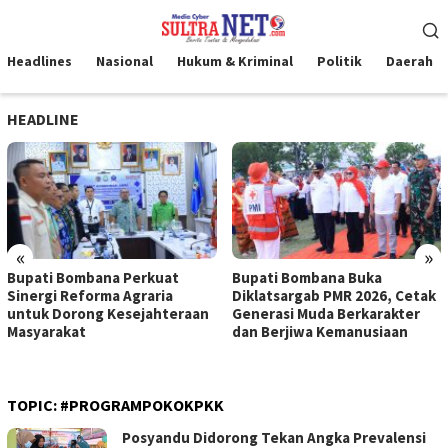
Loncat
Menu
ke
Mobile
konten
Headlines
Nasional
Hukum & Kriminal
Politik
Daerah
HEADLINE
«
»
Bupati Bombana Perkuat
Bupati Bombana Buka
Sinergi Reforma Agraria
Diklatsargab PMR 2026, Cetak
untuk Dorong Kesejahteraan
Generasi Muda Berkarakter
Masyarakat
dan Berjiwa Kemanusiaan
TOPIC:
#PROGRAMPOKOKPKK
Posyandu Didorong Tekan Angka Prevalensi