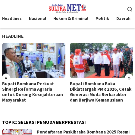
Loncat
Menu
ke
Mobile
konten
Headlines
Nasional
Hukum & Kriminal
Politik
Daerah
HEADLINE
«
»
Bupati Bombana Perkuat
Bupati Bombana Buka
Sinergi Reforma Agraria
Diklatsargab PMR 2026, Cetak
untuk Dorong Kesejahteraan
Generasi Muda Berkarakter
Masyarakat
dan Berjiwa Kemanusiaan
TOPIC:
SELEKSI PEMUDA BERPRESTASI
Pendaftaran Paskibraka Bombana 2025 Resmi