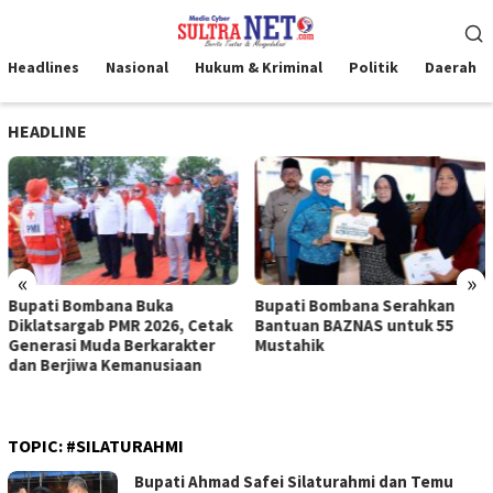
Loncat
Menu
ke
Mobile
konten
Headlines
Nasional
Hukum & Kriminal
Politik
Daerah
HEADLINE
«
»
Bupati Bombana Buka
Bupati Bombana Serahkan
Diklatsargab PMR 2026, Cetak
Bantuan BAZNAS untuk 55
Generasi Muda Berkarakter
Mustahik
dan Berjiwa Kemanusiaan
TOPIC:
#SILATURAHMI
Bupati Ahmad Safei Silaturahmi dan Temu