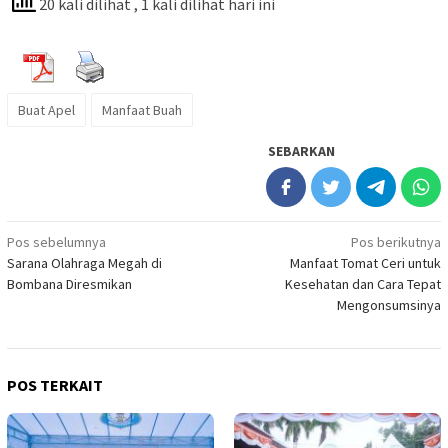
20 kali dilihat
, 1 kali dilihat hari ini
Buat Apel
Manfaat Buah
SEBARKAN
Navigasi
Pos sebelumnya
Pos berikutnya
Sarana Olahraga Megah di
Manfaat Tomat Ceri untuk
pos
Bombana Diresmikan
Kesehatan dan Cara Tepat
Mengonsumsinya
POS TERKAIT