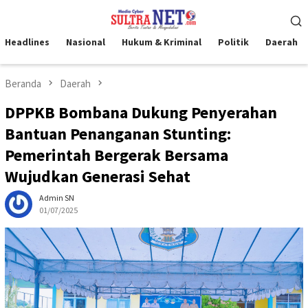
Loncat
Menu
ke
Mobile
konten
Headlines
Nasional
Hukum & Kriminal
Politik
Daerah
Beranda
Daerah
DPPKB Bombana Dukung Penyerahan
Bantuan Penanganan Stunting:
Pemerintah Bergerak Bersama
Wujudkan Generasi Sehat
Admin SN
01/07/2025