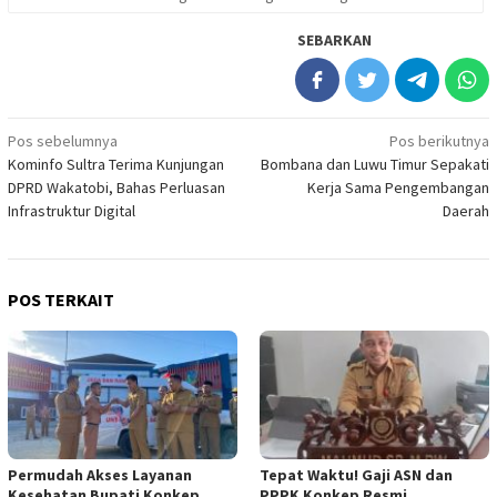
SEBARKAN
Navigasi
Pos sebelumnya
Pos berikutnya
Kominfo Sultra Terima Kunjungan
Bombana dan Luwu Timur Sepakati
pos
DPRD Wakatobi, Bahas Perluasan
Kerja Sama Pengembangan
Infrastruktur Digital
Daerah
POS TERKAIT
Permudah Akses Layanan
Tepat Waktu! Gaji ASN dan
Kesehatan Bupati Konkep
PPPK Konkep Resmi