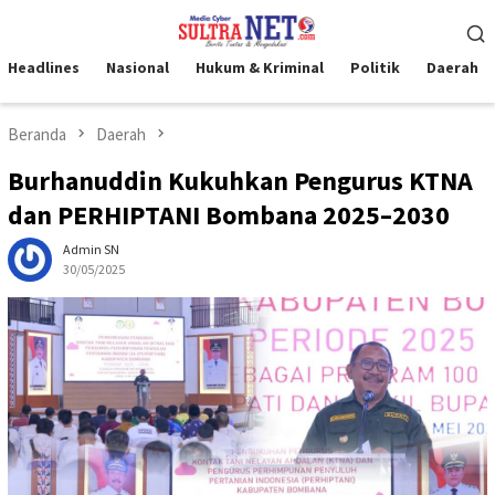
Loncat
Menu
ke
Mobile
konten
Headlines
Nasional
Hukum & Kriminal
Politik
Daerah
Beranda
Daerah
Burhanuddin Kukuhkan Pengurus KTNA
dan PERHIPTANI Bombana 2025–2030
Admin SN
30/05/2025