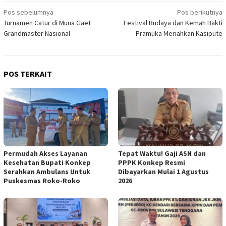
Navigasi
Pos sebelumnya
Pos berikutnya
Turnamen Catur di Muna Gaet
Festival Budaya dan Kemah Bakti
pos
Grandmaster Nasional
Pramuka Meriahkan Kasipute
POS TERKAIT
Permudah Akses Layanan
Tepat Waktu! Gaji ASN dan
Kesehatan Bupati Konkep
PPPK Konkep Resmi
Serahkan Ambulans Untuk
Dibayarkan Mulai 1 Agustus
Puskesmas Roko-Roko
2026