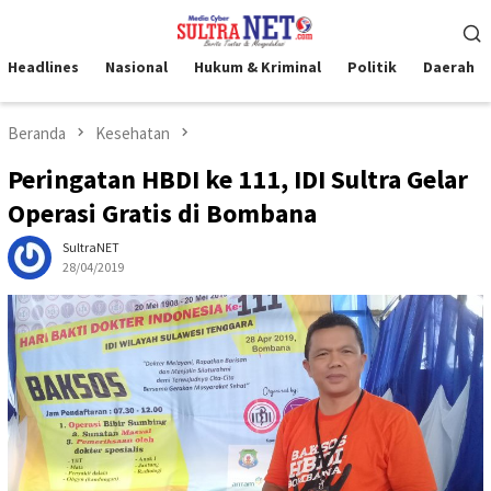
Loncat
Menu
ke
Mobile
konten
Headlines
Nasional
Hukum & Kriminal
Politik
Daerah
Beranda
Kesehatan
Peringatan HBDI ke 111, IDI Sultra Gelar
Operasi Gratis di Bombana
SultraNET
28/04/2019