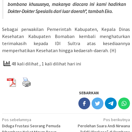
bombana khususnya, makanya diacara ini kami hadirkan
Dokter-Dokter Spesialis dari luar daerah”, tambah Eko.
Sebagai perwakilan Pemerintah Kabupaten, Kepala Dinas
Kesehatan Kabupaten Bomaban kembali menghaturkan
terimakasih kepada IDI Sultra atas kesediaannya
memperhatikan Kesehatan hingga kedaerah-daerah. (H)
48 kali dilihat
, 1 kali dilihat hari ini
SEBARKAN
Navigasi
Pos sebelumnya
Pos berikutnya
Diduga Frustasi Seorang Pemuda
Perolehan Suara Andi Nirwana
pos
Dibombana Nekat Minum Racun
Tafdil “Perkasa” di Bombana