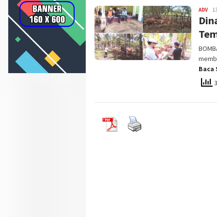
ADV
Idri
1
Din
Hay
SN0
Tem
BOMBA
membe
Baca 
3