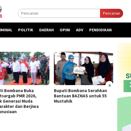
Pencarian
IMINAL
POLITIK
DAERAH
OPINI
ADV
PENDIDIKAN
»
ti Bombana Buka
Bupati Bombana Serahkan
Bupat
atsargab PMR 2026,
Bantuan BAZNAS untuk 55
Priori
k Generasi Muda
Mustahik
kepada
arakter dan Berjiwa
nusiaan