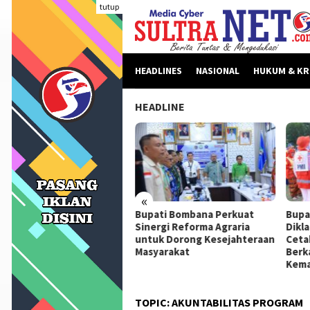
Loncat
tutup
ke
konten
HEADLINES
NASIONAL
HUKUM & KR
HEADLINE
«
beritaan Dinilai Fitnah,
Bupati Bombana Perkuat
Bupa
pati Bombana Tempuh
Sinergi Reforma Agraria
Dikl
ur Dewan Pers Sebelum
untuk Dorong Kesejahteraan
Ceta
ngkah Hukum
Masyarakat
Berk
Kema
TOPIC:
AKUNTABILITAS PROGRAM