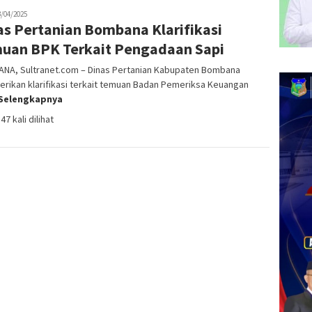
s
3/04/2025
as Pertanian Bombana Klarifikasi
ang
1
uan BPK Terkait Pengadaan Sapi
NA, Sultranet.com – Dinas Pertanian Kabupaten Bombana
rikan klarifikasi terkait temuan Badan Pemeriksa Keuangan
Selengkapnya
47 kali dilihat