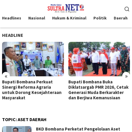
Loncat
Menu
ke
Mobile
konten
Headlines
Nasional
Hukum & Kriminal
Politik
Daerah
HEADLINE
«
»
Bupati Bombana Perkuat
Bupati Bombana Buka
Sinergi Reforma Agraria
Diklatsargab PMR 2026, Cetak
untuk Dorong Kesejahteraan
Generasi Muda Berkarakter
Masyarakat
dan Berjiwa Kemanusiaan
TOPIC:
ASET DAERAH
BKD Bombana Perketat Pengelolaan Aset