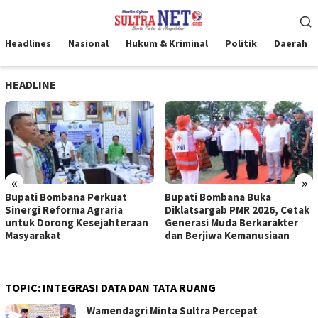
Loncat
Menu
ke
Mobile
konten
Headlines
Nasional
Hukum & Kriminal
Politik
Daerah
HEADLINE
«
»
Bupati Bombana Perkuat
Bupati Bombana Buka
Sinergi Reforma Agraria
Diklatsargab PMR 2026, Cetak
untuk Dorong Kesejahteraan
Generasi Muda Berkarakter
Masyarakat
dan Berjiwa Kemanusiaan
TOPIC:
INTEGRASI DATA DAN TATA RUANG
Wamendagri Minta Sultra Percepat