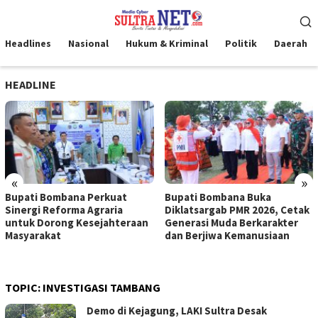
Loncat
Menu
ke
Mobile
konten
Headlines
Nasional
Hukum & Kriminal
Politik
Daerah
HEADLINE
«
»
Bupati Bombana Perkuat
Bupati Bombana Buka
Sinergi Reforma Agraria
Diklatsargab PMR 2026, Cetak
untuk Dorong Kesejahteraan
Generasi Muda Berkarakter
Masyarakat
dan Berjiwa Kemanusiaan
TOPIC:
INVESTIGASI TAMBANG
Demo di Kejagung, LAKI Sultra Desak