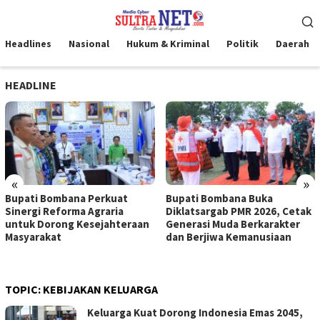
Loncat
Menu
ke
Mobile
konten
Headlines
Nasional
Hukum & Kriminal
Politik
Daerah
HEADLINE
«
»
Bupati Bombana Perkuat
Bupati Bombana Buka
Sinergi Reforma Agraria
Diklatsargab PMR 2026, Cetak
untuk Dorong Kesejahteraan
Generasi Muda Berkarakter
Masyarakat
dan Berjiwa Kemanusiaan
TOPIC:
KEBIJAKAN KELUARGA
Keluarga Kuat Dorong Indonesia Emas 2045,