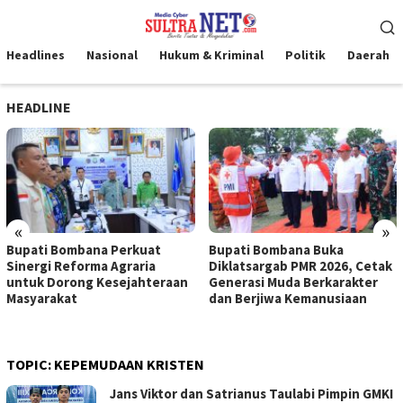
Loncat
Menu
ke
Mobile
konten
Headlines
Nasional
Hukum & Kriminal
Politik
Daerah
HEADLINE
«
»
Bupati Bombana Perkuat
Bupati Bombana Buka
Sinergi Reforma Agraria
Diklatsargab PMR 2026, Cetak
untuk Dorong Kesejahteraan
Generasi Muda Berkarakter
Masyarakat
dan Berjiwa Kemanusiaan
TOPIC:
KEPEMUDAAN KRISTEN
Jans Viktor dan Satrianus Taulabi Pimpin GMKI