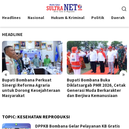
Loncat
Menu
ke
Mobile
konten
Headlines
Nasional
Hukum & Kriminal
Politik
Daerah
HEADLINE
«
»
Bupati Bombana Perkuat
Bupati Bombana Buka
Sinergi Reforma Agraria
Diklatsargab PMR 2026, Cetak
untuk Dorong Kesejahteraan
Generasi Muda Berkarakter
Masyarakat
dan Berjiwa Kemanusiaan
TOPIC:
KESEHATAN REPRODUKSI
DPPKB Bombana Gelar Pelayanan KB Gratis