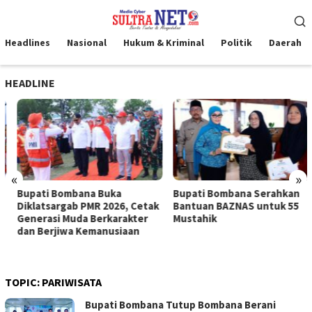
Loncat
Menu
ke
Mobile
konten
Headlines
Nasional
Hukum & Kriminal
Politik
Daerah
HEADLINE
«
»
Bupati Bombana Buka
Bupati Bombana Serahkan
Diklatsargab PMR 2026, Cetak
Bantuan BAZNAS untuk 55
Generasi Muda Berkarakter
Mustahik
dan Berjiwa Kemanusiaan
TOPIC:
PARIWISATA
Bupati Bombana Tutup Bombana Berani